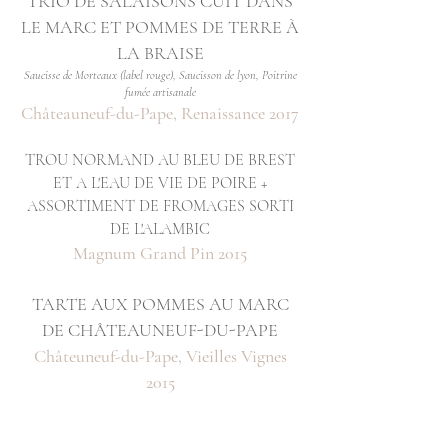
TRIO DE SALAI
SONS CUIT DANS
LE MARC ET POMMES DE TERRE À
LA B
RAISE
Saucisse de Morteaux (label rouge), Saucisson de lyon, Poitrine
fumée artisanale
Châteauneuf-du-Pape, Renaiss
ance 2017
TROU NORMAND AU BLEU DE BRES
T
ET A L'EAU DE VIE DE POIRE +
ASSORTIMENT DE FROMAGES SORTI
DE L'ALAMBIC
Magnum Grand Pin 2015
TARTE AUX POMMES AU MARC
DE CHÂTEAUNEUF-DU-PAPE
Châteuneuf-du-Pape, Vieilles Vignes
2015