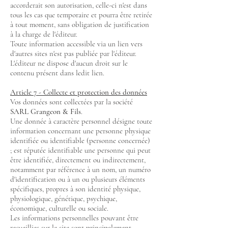
accorderait son autorisation, celle-ci n'est dans
tous les cas que temporaire et pourra être retirée
à tout moment, sans obligation de justification
à la charge de l'éditeur.
Toute information accessible via un lien vers
d'autres sites n'est pas publiée par l'éditeur.
L'éditeur ne dispose d'aucun droit sur le
contenu présent dans ledit lien.
Article 7 - Collecte et protection des données
Vos données sont collectées par la société
SARL Grangeon & Fils
.
Une donnée à caractère personnel désigne toute
information concernant une personne physique
identifiée ou identifiable (personne concernée)
; est réputée identifiable une personne qui peut
être identifiée, directement ou indirectement,
notamment par référence à un nom, un numéro
d'identification ou à un ou plusieurs éléments
spécifiques, propres à son identité physique,
physiologique, génétique, psychique,
économique, culturelle ou sociale.
Les informations personnelles pouvant être
recueillies sur le site sont principalement