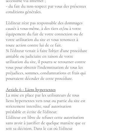
accessible via Internet ;
- du fait du non-respect par vous des présentes
conditions générales.
L'éditeur n'est pas responsable des dommages
causés à vous-même, à des tiers et/ou à votre
équipement du fait de votre connexion ou de
votre utilisation du site et vous renoncez à
toute action contre lui de ce fait.
Si l'éditeur venait à faire l'objet d'une procédure
amiable ou judiciaire en raison de votre
utilisation du site, il pourra se retourner contre
vous pour obtenir l'indemnisation de tous les
préjudices, sommes, condamnations et frais qui
pourraient découler de cette procédure.
Article 6 - Liens hypertextes
La mise en place par les utilisateurs de tous
liens hypertextes vers tout ou partie du site est
strictement interdite, sauf autorisation
préalable et écrite de l'éditeur.
L'éditeur est libre de refuser cette autorisation
sans avoir à justifier de quelque manière que ce
soit sa décision. Dans le cas où l'éditeur