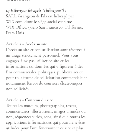
1.3 Hébergeur (ci-après "l'hébergeur") :
SARL Grangeon & Fils
est hébergé par
WIX.com, dont le siège social est situé
WIX Office, 90210 San Francisco, Californie,
Etats-Unis
Article 2 - Accès au site
L'accès au site et son utilisation sont réservés à
un usage strictement personnel. Vous vous
engagez à ne pas utiliser ce site et les
informations ou données qui y figurent à des
fins commerciales, politiques, publicitaires et
pour tout forme de sollicitation commerciale et
notamment l'envoi de courriers électroniques
non sollicités.
Article 3 - Contenu du site
Toutes les marques, photographies, textes,
commentaires, illustrations, images animées ou
non, séquences vidéo, sons, ainsi que toutes les
applications informatiques qui pourraient être
utilisées pour faire fonctionner ce site et plus