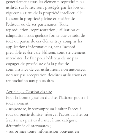
généralement tous les éléments reproduits ou
utilisés sur le site sont protégés par les lois en
vigueur au titre de la propriété intellectuelle.
Ils sont la propriété pleine et entière de
l'éditeur ou de ses partenaires. Toute
reproduction, représentation, utilisation ou
adaptation, sous quelque forme que ce soit, de
tout ou partie de ces éléments, y compris les
applications informatiques, sans l'accord
préalable et écrit de l'éditeur, sont strictement
interdites. Le fait pour l'éditeur de ne pas
engager de procédure dès la prise de
connaissance de ces utilisations non autorisées
ne vaut pas acceptation desdites utilisations et
renonciation aux poursuites.
Article 4 - Gestion du site
Pour la bonne gestion du site, l'éditeur pourra à
tout moment :
- suspendre, interrompre ou limiter l'accès à
tout ou partie du site, réserver l'accès au site, ou
à certaines parties du site, à une catégorie
déterminée d'internautes ;
- supprimer toute information pouvant en