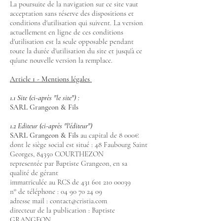
La poursuite de la navigation sur ce site vaut
acceptation sans réserve des dispositions et
conditions d'utilisation qui suivent. La version
actuellement en ligne de ces conditions
d'utilisation est la seule opposable pendant
toute la durée d'utilisation du site et jusqu'à ce
qu'une nouvelle version la remplace.
Article 1 - Mentions légales
1.1 Site (ci-après "le site") :
SARL Grangeon & Fils
1.2 Editeur (ci-après "l'éditeur")
SARL Grangeon & Fils
au capital de 8 000€
dont le siège social est situé : 48 Faubourg Saint
Georges, 84
350 COURTHEZON
representée par Baptiste Grangeon, en sa
qualité de gérant
immatriculée au RCS de
431 601 210 00039
n° de téléphone :
04 90 70 24 09
adresse mail :
contact@cristia.com
directeur de la publication : Baptiste
GRANGEON