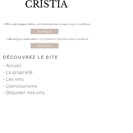
CRISTIA
Office and transport adress
: 48 Faubourg Saint Georges, 84350 Courthézon
Itinéraire
Cellar and guest rooms adress
: 1725 chemin des Sourcières, 84350 Courthézon
Itinéraire
DÉCOUVREZ LE SITE
- Accueil
- La propriété
- Les vins
- L'oenotourisme
- Déguster nos vins
- Contact
- Mon panier
- Où nous trouver ?
CONTACT
Chambres d'hôte