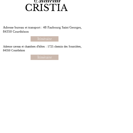
CRISTIA
Adresse bureau et transport : 48 Faubourg Saint Georges,
84350 Courthézon
Itinéraire
Adresse caveau et chambres d'hôtes : 1725 chemin des Sourcières,
84350 Courthézon
Itinéraire
DÉCOUVREZ LE SITE
- Accueil
- La propriété
- Les vins
- L'oenotourisme
- Déguster nos vins
- Contact
- Mon panier
- Où nous trouver ?